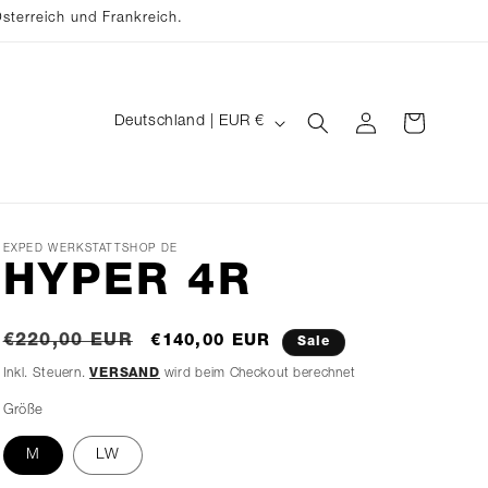
sterreich und Frankreich.
L
EINLOGGEN
WARENKORB
Deutschland | EUR €
A
N
D
/
EXPED WERKSTATTSHOP DE
HYPER 4R
R
E
Normaler
Verkaufspreis
€220,00 EUR
€140,00 EUR
Sale
G
Preis
Inkl. Steuern.
VERSAND
wird beim Checkout berechnet
I
Größe
O
N
M
LW