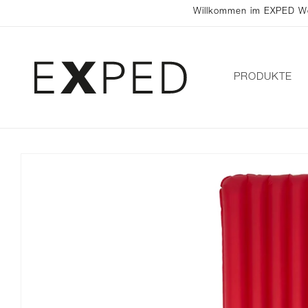
DIREKT
Willkommen im EXPED Werk
ZUM
INHALT
PRODUKTE
ZU
PRODUKTINFORMATIONEN
SPRINGEN