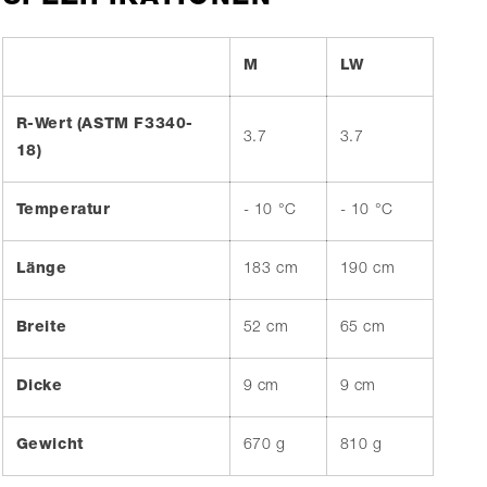
M
LW
R-Wert (ASTM F3340-
3.7
3.7
18)
Temperatur
- 10 °C
- 10 °C
Länge
183 cm
190 cm
Breite
52 cm
65 cm
Dicke
9 cm
9 cm
Gewicht
670 g
810 g