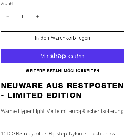
Anzahl
Verringere
Erhöhe
die
die
Menge
Menge
für
für
In den Warenkorb legen
Hyper
Hyper
4R
4R
WEITERE BEZAHLMÖGLICHKEITEN
NEUWARE AUS RESTPOSTEN
- LIMITED EDITION
Warme Hyper Light Matte mit europäischer Isolierung
15D GRS recyceltes Ripstop-Nylon ist leichter als